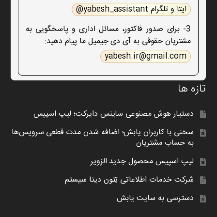
ایتا و تلگرام yabesh_assistant@
3- برای صدور فاکتور، مسائل اداری و پاسخگویی به
مشتریان حقوقی به آی دی جیمیل ما پیام دهید:
yabesh.ir@gmail.com
تازه ها
دستیار هوش مصنوعی ساینس دایرکت؛ لیپ اسپیس
سخنی با کاربران یابش؛ اضافه شدن مدت قطعی سرویس‌ها
به حساب مشتریان
لیپ اسپیس محصول جدید الزویر
شرکت خدمات اطلاعاتی تِتون دیتا سیستم
دسترسی به سایت یابش