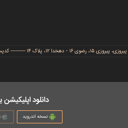
دهخدا ۱۲، پلاک ۱۴ ──── کدپستی: ۹۱۷۷۷۳۴۴۸۶
دانلود اپلیکیشن 
نسخه اندروید
ن