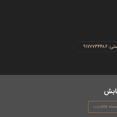
یابش
سخه ios
(بزودی)