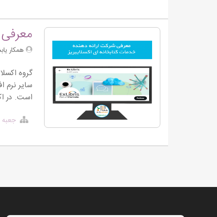
معرفی ش
همکار یابش
سایر نرم ­
است. در اکتبر ۲۰۱۵، اکسلایبریز توسط پروکوئست ProQuest خرید
جعبه ا