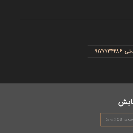
یابش
سخه ios
(بزودی)