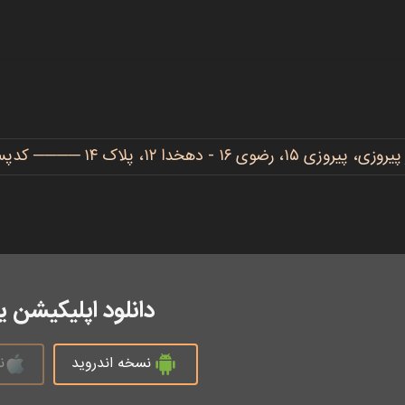
دهخدا ۱۲، پلاک ۱۴ ──── کدپستی: ۹۱۷۷۷۳۴۴۸۶
دانلود اپلیکیشن 
نسخه اندروید
ن