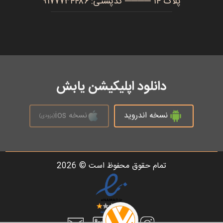
پلاک ۱۴ ──── کدپستی: ۹۱۷۷۷۳۴۴۸۶
دانلود اپلیکیشن یابش
نسخه اندروید
نسخه ios
(بزودی)
تمام حقوق محفوظ است © 2026