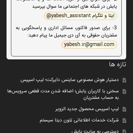
یابش در شبکه های اجتماعی ما سوال بپرسید
ایتا و تلگرام yabesh_assistant@
3- برای صدور فاکتور، مسائل اداری و پاسخگویی به
مشتریان حقوقی به آی دی جیمیل ما پیام دهید:
yabesh.ir@gmail.com
تازه ها
دستیار هوش مصنوعی ساینس دایرکت؛ لیپ اسپیس
سخنی با کاربران یابش؛ اضافه شدن مدت قطعی سرویس‌ها
به حساب مشتریان
لیپ اسپیس محصول جدید الزویر
شرکت خدمات اطلاعاتی تِتون دیتا سیستم
دسترسی به سایت یابش