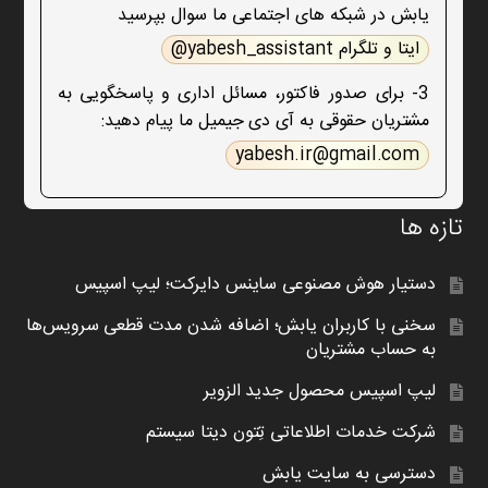
یابش در شبکه های اجتماعی ما سوال بپرسید
ایتا و تلگرام yabesh_assistant@
3- برای صدور فاکتور، مسائل اداری و پاسخگویی به
مشتریان حقوقی به آی دی جیمیل ما پیام دهید:
yabesh.ir@gmail.com
تازه ها
دستیار هوش مصنوعی ساینس دایرکت؛ لیپ اسپیس
سخنی با کاربران یابش؛ اضافه شدن مدت قطعی سرویس‌ها
به حساب مشتریان
لیپ اسپیس محصول جدید الزویر
شرکت خدمات اطلاعاتی تِتون دیتا سیستم
دسترسی به سایت یابش