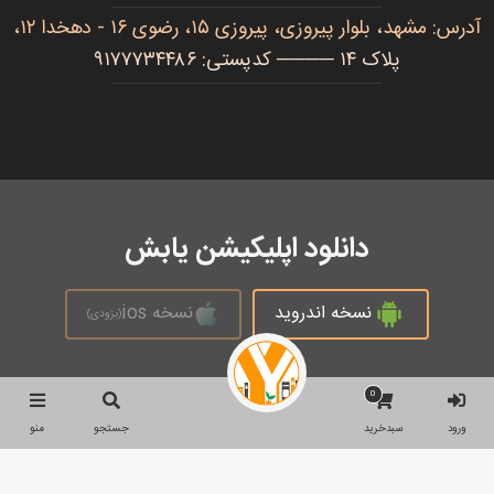
آدرس: مشهد، بلوار پیروزی، پیروزی ۱۵، رضوی ۱۶ - دهخدا ۱۲،
پلاک ۱۴ ──── کدپستی: ۹۱۷۷۷۳۴۴۸۶
دانلود اپلیکیشن یابش
نسخه اندروید
نسخه ios
(بزودی)
0
تمام حقوق محفوظ است © 2026
ورود
سبدخرید
جستجو
منو
جستجو
جستجو
برای: