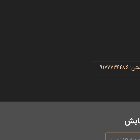
یابش
سخه ios
(بزودی)