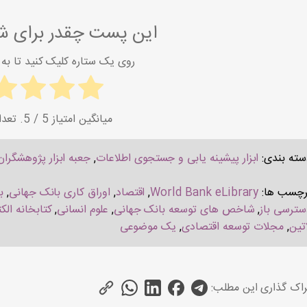
این پست چقدر برای شم
روی یک ستاره کلیک کنید تا به آ
میانگین امتیاز
5
/ 5. تعداد امتیاز:
سته بندی:
ابزار پیشینه یابی و جستجوی اطلاعات
,
جعبه ابزار پژوهشگران
رچسب ها:
World Bank eLibrary
,
اقتصاد
,
اوراق کاری بانک جهانی
,
ب
سترسی باز
,
شاخص های توسعه بانک جهانی
,
علوم انسانی
,
کتابخانه الک
تین
,
مجلات توسعه اقتصادی
,
یک موضوعی
اک گذاری این مطلب: