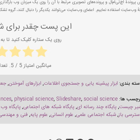
روندهٔ اچ‌تی‌ام‌ال و پرونده‌های تصویری مرتبط با آن را روی یک میزبان وب بارگذاری کن
ٔ وب‌سایت استفاده نماییم.
اعضای وب‌سایت می‌توانند یکدیگر را دنبال کنند، گروه تشک
این پست چقدر برای شم
روی یک ستاره کلیک کنید تا به آ
میانگین امتیاز
5
/ 5. تعداد امتیاز:
سته بندی:
ابزار پیشینه یابی و جستجوی اطلاعات
,
ابزارهای آموختن
,
جعب
رچسب ها:
social science
,
Slideshare
,
physical science
,
ences
یر چیست
,
پایگاه چند رسانه ای
,
پایگاه شبکه های اجتماعی
,
پایگاه وب
سترسی باز
,
شبکه اجتماعی علمی
,
علوم انسانی
,
علوم پایه
,
فنی و مهندسی