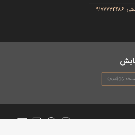
یابش
سخه ios
(بزودی)