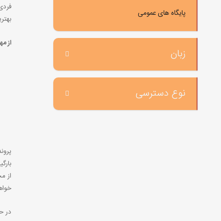
فردی
پایگاه های عمومی
بهتر
از مه
زبان
نوع دسترسی
پروند
بارگی
از مخ
خواه
در حا