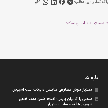
اک گذاری این مطلب:
هبری
Previous
اصطلاحنامه آنلاین اسکات
شته
post:
تازه ها
دستیار هوش مصنوعی ساینس دایرکت؛ لیپ اسپیس
سخنی با کاربران یابش؛ اضافه شدن مدت قطعی
سرویس‌ها به حساب مشتریان