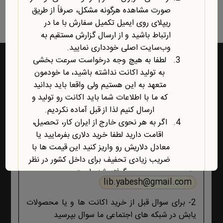
نمایش یک نتیجه
صورت مشاهده هرگونه مشکل، صرفاً از طریق
ریپلای روی ایمیل تکمیل سفارش با ما در
ارتباط باشید و از ارسال گزارش مستقیم به
وب‌سایت اصلی خودداری نمایید.
لطفا به هیچ وجه درخواست سرعت بخشی
به تولید اکانت نداشته باشید، ما خودمون
متعهد به این هستیم ولی واقعا باید بدانید
راه‌های ارتباط با یابش
که ما با اطلاعات شما باید اکانت رو تولید و
ارسال کنیم لذا از قبل آماده نکردیم.
1- برای پشتیبانی اکانت ها و فروشگاه ، حتما و حتما
اگر به هر نحوی خارج از ایران کار، تحصیل،
ابتدا تمام اطلاعات محصول، صفحه پشتیبانی و پیام
اقامت دارید لطفا خرید دلاری بفرمایید یا
های ایمیلی ،تکمیل سفارش و ثبت سفارش را مطالعه
معادل دلاریش رو واریز کنید این قیمت ها با
کنید اگر هیچ جوابی برای مشکل شما نبود آنگاه ایمیل
ضریب زیادی تحفیف برای داخل کشور در نظر
بزنید :
گرفته شده است.
lib.yabesh@gmail.com
آخرین محصول اضافه شده به فروشگاه
امبیس AI است.
2- برای سوال قبل از خرید اکانت ها و یا محصولات
روش ارتباط با ما در پایین صفحات یابش
یابش در شبکه های اجتماعی ما سوال بپرسید
درچ شده است، مطابق موضوع با ما تماس