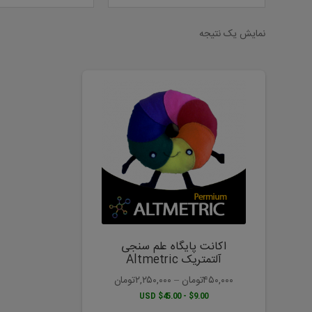
نمایش یک نتیجه
این
محصول
دارای
انواع
مختلفی
می
باشد.
گزینه
ها
ممکن
است
اکانت پایگاه علم سنجی
در
آلتمتریک Altmetric
صفحه
۴۵۰,۰۰۰
تومان
–
۲,۲۵۰,۰۰۰
تومان
محصول
$9.00 - $45.00 USD
انتخاب