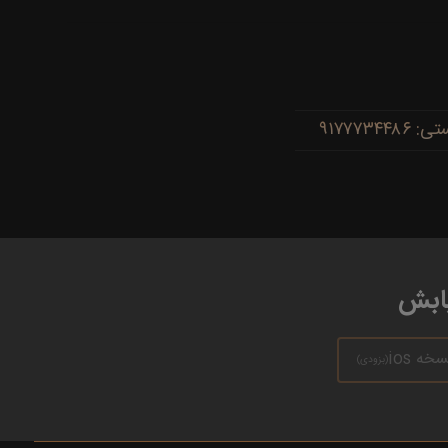
یابش
سخه ios
(بزودی)