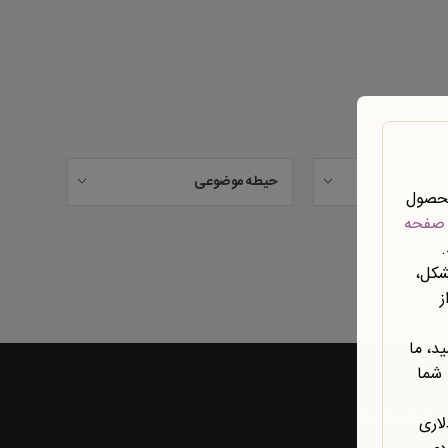
حیطه موضوعی
محصول
صفحه
شکل،
ز
د، ما
 شما
راهنماها
لاری