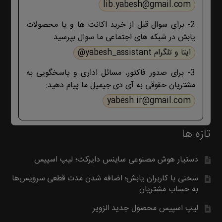
lib.yabesh@gmail.com
روش ارتباط با ما در پایین صفحات یابش
درچ شده است، مطابق موضوع با ما تماس
2- برای سوال قبل از خرید اکانت ها و یا محصولات
بگیرید. با تشکر
یابش در شبکه های اجتماعی ما سوال بپرسید
ایتا و تلگرام yabesh_assistant@
3- برای صدور فاکتور، مسائل اداری و پاسخگویی به
مشتریان حقوقی به آی دی جیمیل ما پیام دهید:
yabesh.ir@gmail.com
تازه ها
دستیار هوش مصنوعی ساینس دایرکت؛ لیپ اسپیس
سخنی با کاربران یابش؛ اضافه شدن مدت قطعی سرویس‌ها
به حساب مشتریان
لیپ اسپیس محصول جدید الزویر