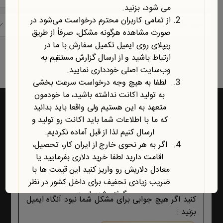
می شود، بزنید.
از تمامی کاربران محترم درخواست می‌شود در
حیطه موضوعی
صورت مشاهده هرگونه مشکل، صرفاً از طریق
ریپلای روی ایمیل تکمیل سفارش با ما در
نمایش یک نتیجه
ارتباط باشید و از ارسال گزارش مستقیم به
وب‌سایت اصلی خودداری نمایید.
لطفا به هیچ وجه درخواست سرعت بخشی
به تولید اکانت نداشته باشید، ما خودمون
متعهد به این هستیم ولی واقعا باید بدانید
که ما با اطلاعات شما باید اکانت رو تولید و
ارسال کنیم لذا از قبل آماده نکردیم.
راه‌های ارتباط با یابش
اگر به هر نحوی خارج از ایران کار، تحصیل،
اقامت دارید لطفا خرید دلاری بفرمایید یا
1- برای پشتیبانی اکانت ها و فروشگاه ، حتما و حتما
معادل دلاریش رو واریز کنید این قیمت ها با
ابتدا تمام اطلاعات محصول، صفحه پشتیبانی و پیام
ضریب زیادی تحفیف برای داخل کشور در نظر
های ایمیلی ،تکمیل سفارش و ثبت سفارش را مطالعه
گرفته شده است.
کنید اگر هیچ جوابی برای مشکل شما نبود آنگاه ایمیل
آخرین محصول اضافه شده به فروشگاه
بزنید :
امبیس AI است.