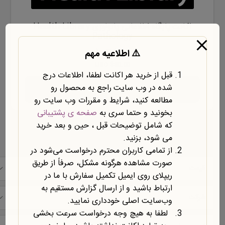
اکانت پایگاه اطلاعاتی پاتولوژی Health Library
Pathology
۱,۵۰۰,۰۰۰
تومان
⚠️ اطلاعیه مهم
$30.00 USD
قبل از خرید هر اکانت لطفا، اطلاعات درج
شده در وب سایت راجع به محصول رو
افزودن به سبد خرید
مطالعه کنید، شرایط و مقررات وب سایت رو
بخونید و حتما سری به
صفحه ی پشتیبانی
که شامل توضیحات قبل ، حین و بعد خرید
می شود، بزنید.
فیلتر محصولات
نمایش همه 2 نتایج
از تمامی کاربران محترم درخواست می‌شود در
صورت مشاهده هرگونه مشکل، صرفاً از طریق
قیمت
ریپلای روی ایمیل تکمیل سفارش با ما در
ارتباط باشید و از ارسال گزارش مستقیم به
شرکت
وب‌سایت اصلی خودداری نمایید.
لطفا به هیچ وجه درخواست سرعت بخشی