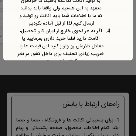
به تولید اکانت نداشته باشید، ما خودمون
نوع محتوا
متعهد به این هستیم ولی واقعا باید بدانید
که ما با اطلاعات شما باید اکانت رو تولید و
نوع سند
ارسال کنیم لذا از قبل آماده نکردیم.
اگر به هر نحوی خارج از ایران کار، تحصیل،
حیطه موضوعی
اقامت دارید لطفا خرید دلاری بفرمایید یا
معادل دلاریش رو واریز کنید این قیمت ها با
Showing all 2 results
ضریب زیادی تحفیف برای داخل کشور در نظر
گرفته شده است.
آخرین محصول اضافه شده به فروشگاه
امبیس AI است.
روش ارتباط با ما در پایین صفحات یابش
درچ شده است، مطابق موضوع با ما تماس
بگیرید. با تشکر
راه‌های ارتباط با یابش
1- برای پشتیبانی اکانت ها و فروشگاه ، حتما و حتما
ابتدا تمام اطلاعات محصول، صفحه پشتیبانی و پیام
های ایمیلی ،تکمیل سفارش و ثبت سفارش را مطالعه