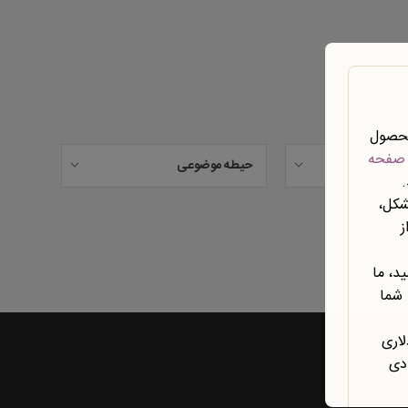
محصول
صفحه
حیطه موضوعی
شکل،
ز
د، ما
 شما
لاری
ادی
راهنماها