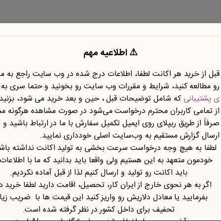
⚠️ اطلاعیه مهم
قبل از خرید هر اکانت لطفا، اطلاعات درج شده در وب سایت راجع به 
رو مطالعه کنید، شرایط و مقررات وب سایت رو بخونید و حتما سری به
نوع محتوا
نوع سند
ی پشتیبانی
که شامل توضیحات قبل ، حین و بعد خرید می شود، بزنید.
از تمامی کاربران محترم درخواست می‌شود در صورت مشاهده هرگونه م
صرفاً از طریق ریپلای روی ایمیل تکمیل سفارش با ما در ارتباط باشید و ا
ارسال گزارش مستقیم به وب‌سایت اصلی خودداری نمایید.
لطفا به هیچ وجه درخواست سرعت بخشی به تولید اکانت نداشته باشی
خودمون متعهد به این هستیم ولی واقعا باید بدانید که ما با اطلاعات
باید اکانت رو تولید و ارسال کنیم لذا از قبل آماده نکردیم.
اگر به هر نحوی خارج از ایران کار، تحصیل، اقامت دارید لطفا خرید د
بفرمایید یا معادل دلاریش رو واریز کنید این قیمت ها با ضریب زی
تازه ها
تحفیف برای داخل کشور در نظر گرفته شده است.