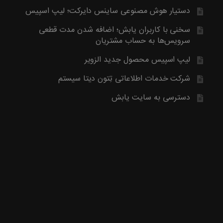
آخرین محصول اضافه شده به فروشگاه امبیس AI است.
دستیار هوش مصنوعی ساینس دایرکت؛ لیپ اسپیس
روش ارتباط با ما در پایین صفحات یابش درچ شده است، مطابق موض
ما تماس بگیرید. با تشکر
سخنی با کاربران یابش؛ اضافه شدن مدت قطعی
سرویس‌ها به حساب مشتریان
لیپ اسپیس محصول جدید الزویر
شرکت خدمات اطلاعاتی تِتون دیتا سیستم
دسترسی به سایت یابش