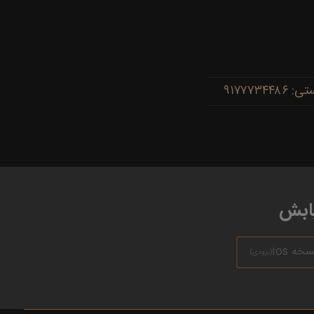
یابش
سخه ios
(بزودی)