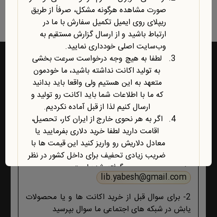
نمایش یک نتیجه
صورت مشاهده هرگونه مشکل، صرفاً از طریق
ریپلای روی ایمیل تکمیل سفارش با ما در
ارتباط باشید و از ارسال گزارش مستقیم به
وب‌سایت اصلی خودداری نمایید.
لطفا به هیچ وجه درخواست سرعت بخشی
به تولید اکانت نداشته باشید، ما خودمون
متعهد به این هستیم ولی واقعا باید بدانید
راه‌های ارتباط با یابش
که ما با اطلاعات شما باید اکانت رو تولید و
ارسال کنیم لذا از قبل آماده نکردیم.
1- برای پشتیبانی اکانت ها و فروشگاه ، حتما و حتما
اگر به هر نحوی خارج از ایران کار، تحصیل،
ابتدا تمام اطلاعات محصول، صفحه پشتیبانی و پیام
اقامت دارید لطفا خرید دلاری بفرمایید یا
های ایمیلی ،تکمیل سفارش و ثبت سفارش را مطالعه
معادل دلاریش رو واریز کنید این قیمت ها با
کنید اگر هیچ جوابی برای مشکل شما نبود آنگاه ایمیل
ضریب زیادی تحفیف برای داخل کشور در نظر
بزنید :
گرفته شده است.
lib.yabesh@gmail.com
آخرین محصول اضافه شده به فروشگاه
امبیس AI است.
2- برای سوال قبل از خرید اکانت ها و یا محصولات
روش ارتباط با ما در پایین صفحات یابش
یابش در شبکه های اجتماعی ما سوال بپرسید
درچ شده است، مطابق موضوع با ما تماس