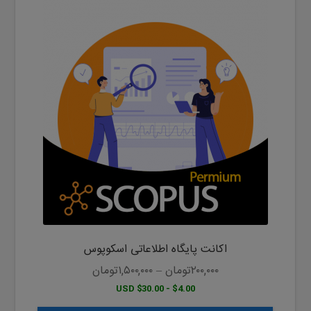
این
محصول
دارای
انواع
مختلفی
می
باشد.
گزینه
ها
ممکن
است
در
صفحه
محصول
اکانت پایگاه اطلاعاتی اسکوپوس
انتخاب
شوند
۲۰۰,۰۰۰
تومان
–
۱,۵۰۰,۰۰۰
تومان
$4.00 - $30.00 USD