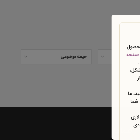
محصول
صفحه
حیطه موضوعی
شکل،
ز
د، ما
 شما
لاری
ادی
راهنماها