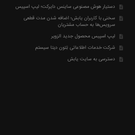
آخرین محصول اضافه شده به فروشگاه امبیس AI است.
دستیار هوش مصنوعی ساینس دایرکت؛ لیپ اسپیس
روش ارتباط با ما در پایین صفحات یابش درچ شده است، مطابق موض
ما تماس بگیرید. با تشکر
سخنی با کاربران یابش؛ اضافه شدن مدت قطعی
سرویس‌ها به حساب مشتریان
لیپ اسپیس محصول جدید الزویر
شرکت خدمات اطلاعاتی تِتون دیتا سیستم
دسترسی به سایت یابش