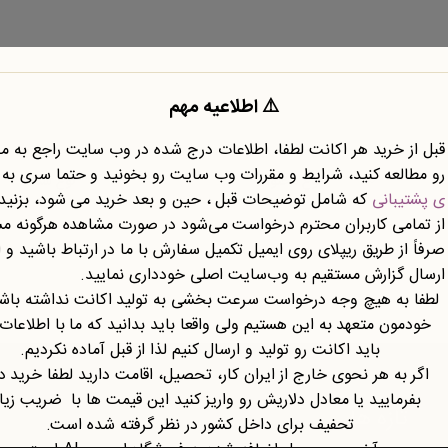
⚠️ اطلاعیه مهم
قبل از خرید هر اکانت لطفا، اطلاعات درج شده در وب سایت راجع به 
رو مطالعه کنید، شرایط و مقررات وب سایت رو بخونید و حتما سری به
نوع محتوا
نوع سند
ی پشتیبانی
که شامل توضیحات قبل ، حین و بعد خرید می شود، بزنید.
از تمامی کاربران محترم درخواست می‌شود در صورت مشاهده هرگونه م
صرفاً از طریق ریپلای روی ایمیل تکمیل سفارش با ما در ارتباط باشید و ا
ارسال گزارش مستقیم به وب‌سایت اصلی خودداری نمایید.
لطفا به هیچ وجه درخواست سرعت بخشی به تولید اکانت نداشته باشی
خودمون متعهد به این هستیم ولی واقعا باید بدانید که ما با اطلاعات
باید اکانت رو تولید و ارسال کنیم لذا از قبل آماده نکردیم.
اگر به هر نحوی خارج از ایران کار، تحصیل، اقامت دارید لطفا خرید د
بفرمایید یا معادل دلاریش رو واریز کنید این قیمت ها با ضریب زی
تازه ها
تحفیف برای داخل کشور در نظر گرفته شده است.