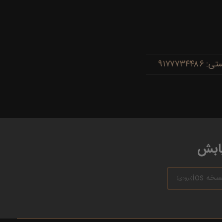
یابش
سخه ios
(بزودی)