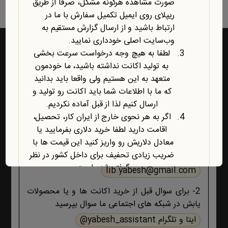
صورت مشاهده هرگونه مشکل، صرفاً از طریق
ریپلای روی ایمیل تکمیل سفارش با ما در
ارتباط باشید و از ارسال گزارش مستقیم به
وب‌سایت اصلی خودداری نمایید.
لطفا به هیچ وجه درخواست سرعت بخشی
به تولید اکانت نداشته باشید، ما خودمون
راه‌های ارتباط با یابش
متعهد به این هستیم ولی واقعا باید بدانید
که ما با اطلاعات شما باید اکانت رو تولید و
1- برای پشتیبانی اکانت ها و فروشگاه ، حتما و حتما
ارسال کنیم لذا از قبل آماده نکردیم.
ابتدا تمام اطلاعات محصول، صفحه پشتیبانی و پیام
اگر به هر نحوی خارج از ایران کار، تحصیل،
های ایمیلی ،تکمیل سفارش و ثبت سفارش را مطالعه
اقامت دارید لطفا خرید دلاری بفرمایید یا
کنید اگر هیچ جوابی برای مشکل شما نبود آنگاه ایمیل
معادل دلاریش رو واریز کنید این قیمت ها با
بزنید :
ضریب زیادی تحفیف برای داخل کشور در نظر
گرفته شده است.
lib.yabesh@gmail.com
آخرین محصول اضافه شده به فروشگاه
2- برای سوال قبل از خرید اکانت ها و یا محصولات
امبیس AI است.
یابش در شبکه های اجتماعی ما سوال بپرسید
روش ارتباط با ما در پایین صفحات یابش
درچ شده است، مطابق موضوع با ما تماس
ایتا و تلگرام yabesh_assistant@