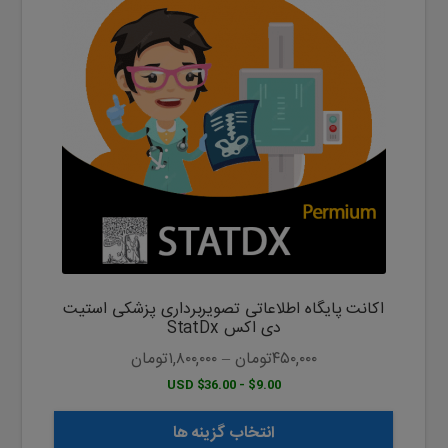
دارای
انواع
مختلفی
می
باشد.
گزینه
ها
ممکن
است
در
صفحه
محصول
اکانت پایگاه اطلاعاتی تصویربرداری پزشکی استیت
انتخاب
دی اکس StatDx
شوند
۴۵۰,۰۰۰
تومان
–
۱,۸۰۰,۰۰۰
تومان
$9.00 - $36.00 USD
انتخاب گزینه ها