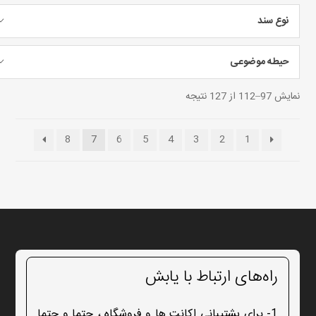
نوع سند
حیطه موضوعی
نمایش 97–112 از 127 نتیجه
8
7
6
5
4
3
2
1
راه‌های ارتباط با یابش
1- برای پشتیبانی اکانت ها و فروشگاه ، حتما و حتما