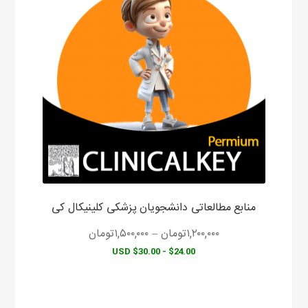
دارای
انواع
مختلفی
می
باشد.
گزینه
ها
ممکن
است
در
صفحه
محصول
منابع مطالعاتی دانشجویان پزشکی کلینیکال کی
انتخاب
شوند
۱,۲۰۰,۰۰۰
تومان
–
۱,۵۰۰,۰۰۰
تومان
$24.00 - $30.00 USD