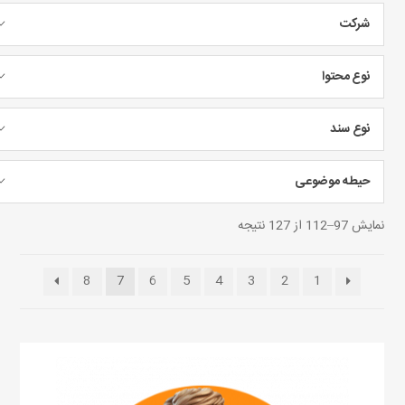
شرکت
نوع محتوا
نوع سند
حیطه موضوعی
نمایش 97–112 از 127 نتیجه
8
7
6
5
4
3
2
1
این
محصول