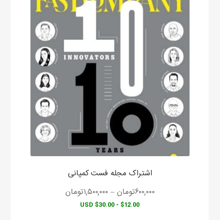
این
محصول
دارای
انواع
مختلفی
می
باشد.
گزینه
ها
ممکن
است
در
صفحه
محصول
اشتراک مجله فست کمپانی
انتخاب
شوند
۶۰۰,۰۰۰
تومان
–
۱,۵۰۰,۰۰۰
تومان
$12.00 - $30.00 USD