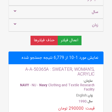
سال
زبان
اعمال فیلتر
حذف فیلترها
نمایش مورد 1-10 از 6,779 نتیجه جستجو شده.
A-A-50365A : SWEATER, WOMAN'S,
ACRYLIC
سازمان:
NAVY
- NU -
Navy
Clothing and Textile Research
Facility
زبان:
English
سال:
1990
قیمت: 290000 تومان