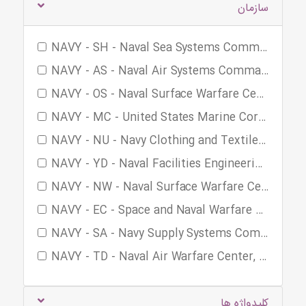
سازمان
NAVY - SH - Naval Sea Systems Command (Ship Systems) (2792)
NAVY - AS - Naval Air Systems Command (2147)
NAVY - OS - Naval Surface Warfare Center (NSWCIHEODTD) (1094)
NAVY - MC - United States Marine Corps (174)
NAVY - NU - Navy Clothing and Textile Research Facility (158)
NAVY - YD - Naval Facilities Engineering Command (126)
NAVY - NW - Naval Surface Warfare Center, Crane Division (101)
NAVY - EC - Space and Naval Warfare Systems Command (76)
NAVY - SA - Navy Supply Systems Command (67)
NAVY - TD - Naval Air Warfare Center, Training Systems Division (36)
کلیدواژه ها