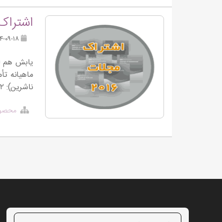
اشتراک م
۱۳۹۴-۰۹-۱۸
یابش هم اک
ناشرین): https://yabesh.ir/?p=14 ۲. لیست مجلات علمی-تجاری در این آدرس قرار […]
محصول