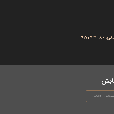
یابش
سخه ios
(بزودی)