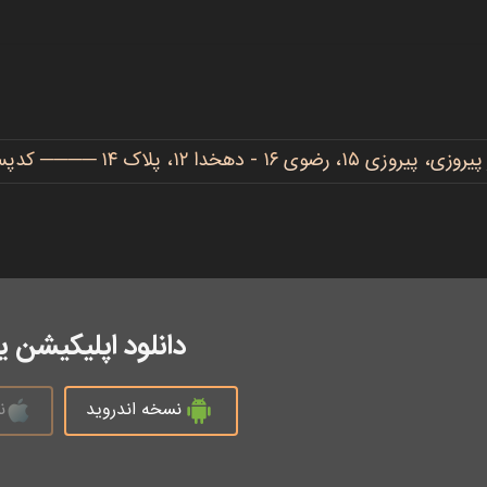
دهخدا ۱۲، پلاک ۱۴ ──── کدپستی: ۹۱۷۷۷۳۴۴۸۶
دانلود اپلیکیشن 
نسخه اندروید
ن