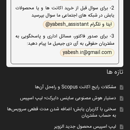
2- برای سوال قبل از خرید اکانت ها و یا محصولات
یابش در شبکه های اجتماعی ما سوال بپرسید
ایتا و تلگرام yabesh_assistant@
3- برای صدور فاکتور، مسائل اداری و پاسخگویی به
مشتریان حقوقی به آی دی جیمیل ما پیام دهید:
yabesh.ir@gmail.com
تازه ها
مشکلات رایج اکانت Scopus و راه‌حل آن‌ها
دستیار هوش مصنوعی ساینس دایرکت؛ لیپ اسپیس
سخنی با کاربران یابش؛ اضافه شدن مدت قطعی سرویس‌ها
به حساب مشتریان
لیپ اسپیس محصول جدید الزویر