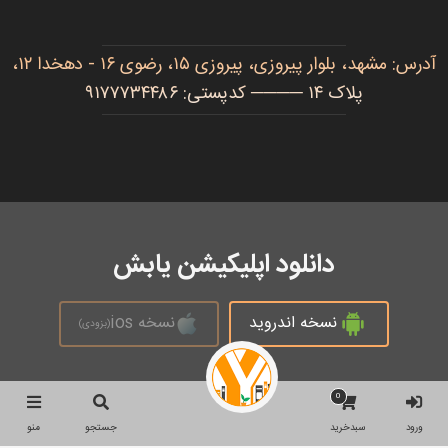
آدرس: مشهد، بلوار پیروزی، پیروزی ۱۵، رضوی ۱۶ - دهخدا ۱۲،
پلاک ۱۴ ──── کدپستی: ۹۱۷۷۷۳۴۴۸۶
دانلود اپلیکیشن یابش
نسخه اندروید
نسخه ios
(بزودی)
0
تمام حقوق محفوظ است © 2026
ورود
سبدخرید
جستجو
منو