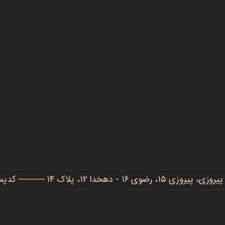
دهخدا ۱۲، پلاک ۱۴ ──── کدپستی: ۹۱۷۷۷۳۴۴۸۶