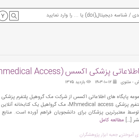
تی پزشکی اکسس (Mhmedical Access) از مک گروهیل
ش - مثنوی
۱۴۰۳-۱۰-۱۲
بازدید ۱۳۷۵
چیست؟ پلتفرم پزشکی Mhmedical access، مک گرواهی
توسط معتبرترین پزشکان برای دانشجویان فراهم آورده است. منابع 
شر […]
مطالعه کامل
ای آموختن
,
جعبه ابزار پژوهشگران