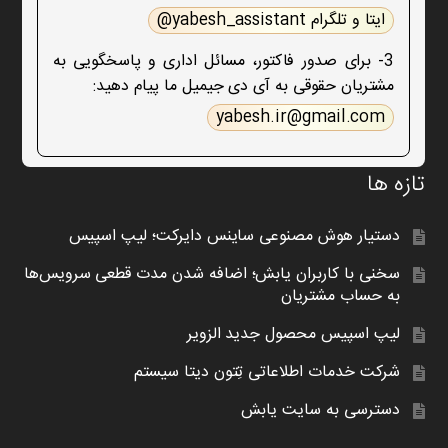
ایتا و تلگرام yabesh_assistant@
3- برای صدور فاکتور، مسائل اداری و پاسخگویی به
مشتریان حقوقی به آی دی جیمیل ما پیام دهید:
yabesh.ir@gmail.com
تازه ها
دستیار هوش مصنوعی ساینس دایرکت؛ لیپ اسپیس
سخنی با کاربران یابش؛ اضافه شدن مدت قطعی سرویس‌ها
به حساب مشتریان
لیپ اسپیس محصول جدید الزویر
شرکت خدمات اطلاعاتی تِتون دیتا سیستم
دسترسی به سایت یابش