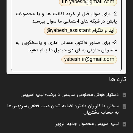
lib.yabesh@gmail.com
2- برای سوال قبل از خرید اکانت ها و یا محصولات
یابش در شبکه های اجتماعی ما سوال بپرسید
ایتا و تلگرام yabesh_assistant@
3- برای صدور فاکتور، مسائل اداری و پاسخگویی به
مشتریان حقوقی به آی دی جیمیل ما پیام دهید:
yabesh.ir@gmail.com
تازه ها
دستیار هوش مصنوعی ساینس دایرکت؛ لیپ اسپیس
سخنی با کاربران یابش؛ اضافه شدن مدت قطعی سرویس‌ها
به حساب مشتریان
لیپ اسپیس محصول جدید الزویر