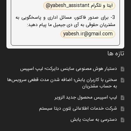
ایتا و تلگرام yabesh_assistant@
3- برای صدور فاکتور، مسائل اداری و پاسخگویی به
مشتریان حقوقی به آی دی جیمیل ما پیام دهید:
yabesh.ir@gmail.com
تازه ها
دستیار هوش مصنوعی ساینس دایرکت؛ لیپ اسپیس
سخنی با کاربران یابش؛ اضافه شدن مدت قطعی سرویس‌ها
به حساب مشتریان
لیپ اسپیس محصول جدید الزویر
شرکت خدمات اطلاعاتی تِتون دیتا سیستم
دسترسی به سایت یابش