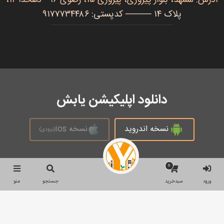
پلاک ۱۴ ──── کدپستی: ۹۱۷۷۷۳۴۴۸۶
دانلود اپلیکیشن یابش
نسخه اندروید
نسخه ios
(بزودی)
0
تمام حقوق محفوظ است © 2026
ورود
سبدخرید
جستجو
منو
جستجو
جستجو
برای: