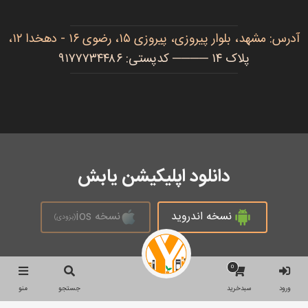
آدرس: مشهد، بلوار پیروزی، پیروزی ۱۵، رضوی ۱۶ - دهخدا ۱۲،
پلاک ۱۴ ──── کدپستی: ۹۱۷۷۷۳۴۴۸۶
دانلود اپلیکیشن یابش
نسخه اندروید
نسخه ios
(بزودی)
0
تمام حقوق محفوظ است © 2026
ورود
سبدخرید
جستجو
منو