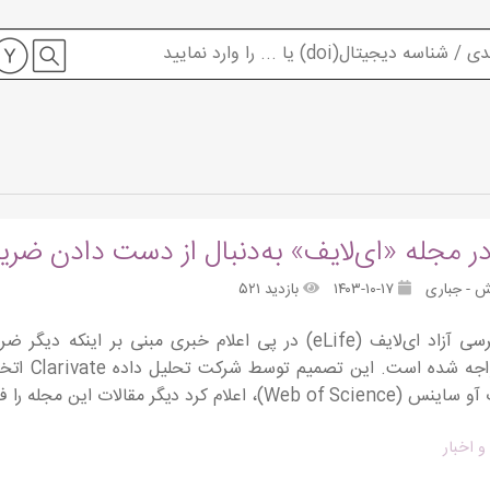
ر مجله «ای‌لایف» به‌دنبال از دست دادن ضریب
ش - جباری
۱۴۰۳-۱۰-۱۷
بازدید ۵۲۱
مجله دسترسی آزاد ای‌لایف (eLife) در پی اعلام خبری مبنی 
جدیدی مواج
 اعلام کرد دیگر مقالات این مجله را فهرست […]
و اخبار