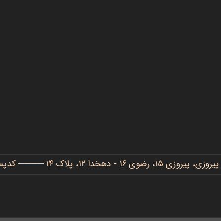
دهخدا ۱۲، پلاک ۱۴ ──── کدپستی: ۹۱۷۷۷۳۴۴۸۶