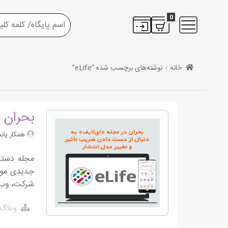
0
خانه
نوشته‌های برچسب شده “eLife”
بحران د
همکار یاب
شرکت، وب آو ساینس (Web of Science)،
وبلاگ 