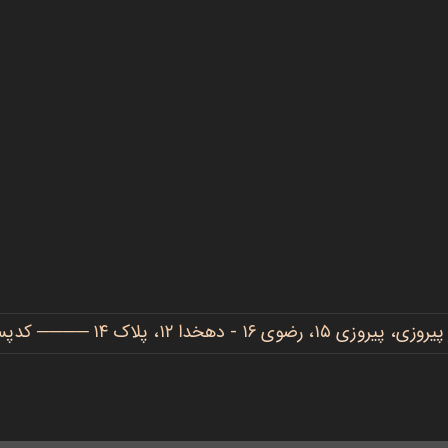
دهخدا ۱۲، پلاک ۱۴ ──── کدپستی: ۹۱۷۷۷۳۴۴۸۶