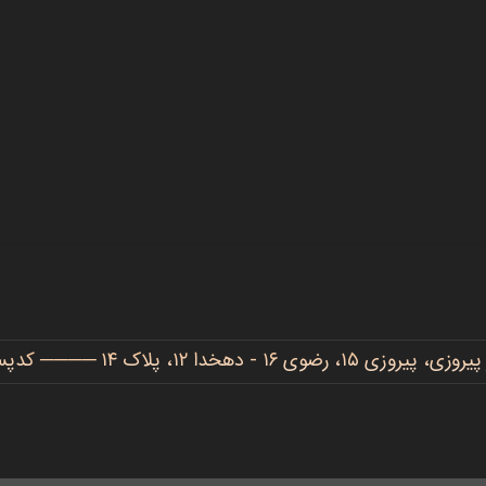
دهخدا ۱۲، پلاک ۱۴ ──── کدپستی: ۹۱۷۷۷۳۴۴۸۶