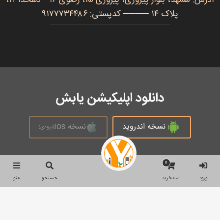
پلاک ۱۴ ──── کدپستی: ۹۱۷۷۷۳۴۴۸۶
دانلود اپلیکیشن یابش
نسخه اندروید
نسخه ios
(بزودی)
0
تمام حقوق محفوظ است © 2026
ورود
سبدخرید
جستجو
منو
جستجو
جستجو
برای: