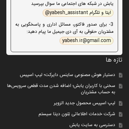
یابش در شبکه های اجتماعی ما سوال بپرسید
ایتا و تلگرام yabesh_assistant@
3- برای صدور فاکتور، مسائل اداری و پاسخگویی به
مشتریان حقوقی به آی دی جیمیل ما پیام دهید:
yabesh.ir@gmail.com
تازه ها
دستیار هوش مصنوعی ساینس دایرکت؛ لیپ اسپیس
سخنی با کاربران یابش؛ اضافه شدن مدت قطعی سرویس‌ها
به حساب مشتریان
لیپ اسپیس محصول جدید الزویر
شرکت خدمات اطلاعاتی تِتون دیتا سیستم
دسترسی به سایت یابش