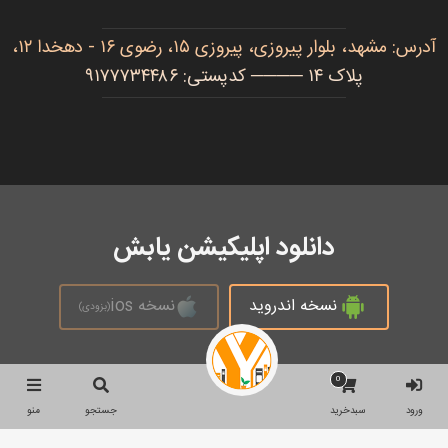
آدرس: مشهد، بلوار پیروزی، پیروزی ۱۵، رضوی ۱۶ - دهخدا ۱۲،
پلاک ۱۴ ──── کدپستی: ۹۱۷۷۷۳۴۴۸۶
دانلود اپلیکیشن یابش
نسخه اندروید
نسخه ios
(بزودی)
0
تمام حقوق محفوظ است © 2026
ورود
سبدخرید
جستجو
منو
جستجو
جستجو