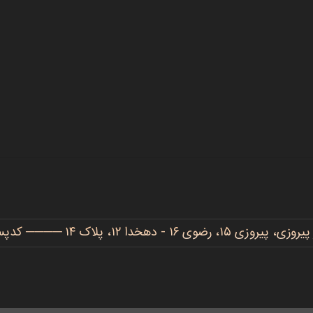
دهخدا ۱۲، پلاک ۱۴ ──── کدپستی: ۹۱۷۷۷۳۴۴۸۶