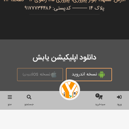
پلاک ۱۴ ──── کدپستی: ۹۱۷۷۷۳۴۴۸۶
دانلود اپلیکیشن یابش
نسخه اندروید
نسخه ios
(بزودی)
0
تمام حقوق محفوظ است © 2026
ورود
سبدخرید
جستجو
منو
جستجو
جستجو
برای: