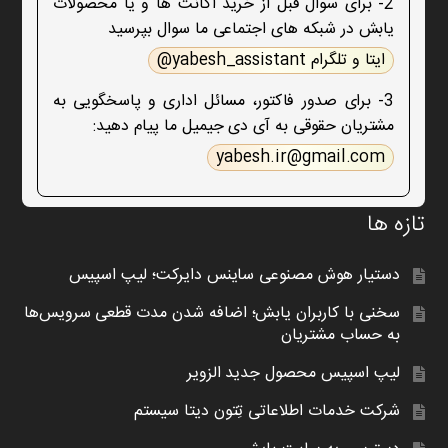
2- برای سوال قبل از خرید اکانت ها و یا محصولات
یابش در شبکه های اجتماعی ما سوال بپرسید
ایتا و تلگرام yabesh_assistant@
3- برای صدور فاکتور، مسائل اداری و پاسخگویی به
مشتریان حقوقی به آی دی جیمیل ما پیام دهید:
yabesh.ir@gmail.com
تازه ها
دستیار هوش مصنوعی ساینس دایرکت؛ لیپ اسپیس
سخنی با کاربران یابش؛ اضافه شدن مدت قطعی سرویس‌ها
به حساب مشتریان
لیپ اسپیس محصول جدید الزویر
شرکت خدمات اطلاعاتی تِتون دیتا سیستم