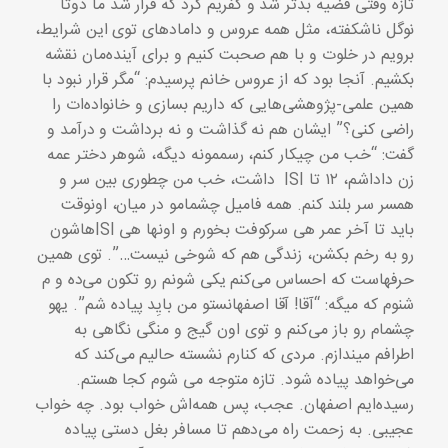
تازه وقتی قضیه بدتر شد و کفریم کرد که قرار شد ما دوتا
نوگل ناشکفته، مثل همه عروس و دامادهای توی این شرایط،
برویم در خلوت و با هم صحبت کنیم و برای آینده‌مان نقشه
بکشیم. آنجا بود که از عروس خانم پرسیدم: “مگر قرار نبود با
همین علمی-پژوهشی‌هایی که داریم بسازی و خانواده‌ات را
راضی کنی؟” ایشان هم نه گذاشت و نه برداشت و درآمد و
گفت: “خب من چیکار کنم، رسممونه دیگه، شوهر دختر عمه
زن داداشم، ۱۲ تا ISI داشت، خب من چطوری بین سر و
همسر سر بلند کنم. همه فامیل چشمامو در میان، اونوقت
باید تا آخر عمر هی سرکوفت بخورم و اونها هی ISIهاشون
رو به رخم بکشن، زندگی هم که شوخی نیست…”. توی همین
حرفهاست که احساس می‌کنم یکی شونم رو تکون می‌ده و م‌
شنوم که میگه: “آقا! آقا اصفهانستو من بایِد پیاده شم”. یهو
چشمام رو باز می‌کنم و توی اون گیج و منگی نگاهی به
اطرافم میندازم. مردی که کنارم نشسته حالیم می‌کند که
می‌خواهد پیاده شود. تازه متوجه می شوم کجا هستم.
رسیده‌ایم اصفهان. عجب، پس همه‌اش خواب بود. چه خواب
عجیبی. به زحمت راه می‌دهم تا مسافر بغل دستی پیاده