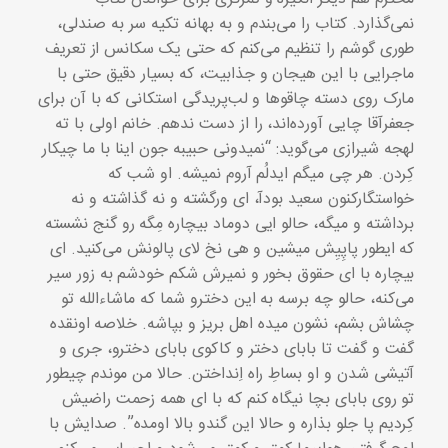
نمی‌گذارد. کتاب را می‌بندم و به بهانه تکیه سر به صندلی،
طوری گوشم را تنظیم می‌کنم که حتی یک سکانس از تعریف
ماجرایی با این هیجان و جذابیت، که بسیار دقیق حتی با
مارک روی دسته چاقوها و لب‌پریدگی استکانی که با آن برای
جعفرآقا چایی آورده‌اند، را از دست ندهم. خانم اولی با ته
لهجه شیرازی می‌گوید: “نمیدونی حبیبه جون اینا با ما چیکار
کِردن. هر چی میگم ایدلُم آروم نمیشه. او شب که
خواستگارکنون سعید بودآ، ای ورگشته و نه گذاشته و نه
برداشته و میگه، حالو ایی دوماد بیچاره مِگه رو گنج نشسته
که ایطور پاپِیِش میشین و هی نخ لای پالونش می‌کنید. ای
بیچاره با ای حقوق بخور و نمیرش شکم خودشم به زور سیر
می‌کنه، حالو چه برسه به این دخترو شما که ماشاء‌الله تو
چشاش بشم، نشون میده اهل بریز و بپاشه. خلاصه اونقده
گفت و گفت تا بابای دختر و کاکوی بابای دخترو، جری و
آتیشی شدن و او بساطِ راه اِنداختن. حالا من موندم چیطور
تو روی بابای بچا نیگاه کنم که با ای همه زحمت راضیش
کِردیم پا جلو بذاره و حالا این گندو بالا اومده”. صدایش با