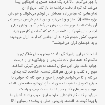
را جور می‌کردم. بالاخره یک مجله هندی یا آفریقایی پیدا
می‌شد که گره از بخت برگشته ما باز کند. دریغ از آن
زمان‌هایی که عباس‌زاده همه‌اش درِ گوشم می‌خواند و خودش
برای مقاله ISI جلز و ولز می‌کرد و من کبکم خروس می‌خواند.
آن وقت‌ها، با غرور خاصی بهش می‌گفتم: “من نردبان ترقی
اجانب نمی‌شوم”؛ و ادامه می‌دادم که “حاصل کار من باید
نصیب کشور خودم شود نه آن اجانبی که از ما ارزان می‌خرند
و به خودمان گران می‌فروشند”.
اما حالا در این واویلا گیر افتاده بودم و حال شاگردی را
داشتم که همه سئوالات تشریحی و چهارگزینه‌ای را درست
جواب داده، ولی این سئوال گُندهه بدجوری گیرش انداخته.
هیچ راه تقلب و فراری هم انگار نیست. خلاصه، تته پته‌ای
می‌کنم و تا می‌خواهم خودم را جمع و جور کنم که جوابی یا
حرفی تحویل بدهم، با دیدن لب‌ گزیدن‌های خانم‌های طایفه
عروس و سرهای تکان خورنده به سمت چپ و راست،
می‌فهمم که انگار فایده‌ای ندارد و اینها خوب پاشنه آشیل ما
را پیدا کرده‌اند. القصه، بازپرس اصلی و روکننده رسوایی ISI