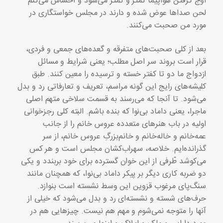
اوج گرفتن هواپیما کمتر و کمتر می‌شود و احساس می‌کنم
لحن صداها عوض شده و دارند در مجلس خواستگاری در
مورد من صحبت می‌کنند.
بعد از کلی صحبت‌های متفرقه و گعده‌های جمعی و فردی،
قرار است بروند سر اصل مطلب؛ یعنی شرایط و مسائل
ازدواج ما دو تا کفتر خسته و ترسیده را معین کنند. طبق
کلیشه‌های رایج این گونه مراسم، تعریف و تعارفاتی رد و بدل
می‌شود. تا آنجا که می‌رسند به قسمت سلاخی متهم اصلی
ماجرا، یعنی داماد بی‌نوا که بنده باشم. البته کلی رجز‌خوانی
اولیه در باب هنرهای متعدده عروس خانم را از جانب
عمه‌خانم و خاله‌خانم و خانم‌بزرگِ عروس خانم، از سر
گذرانده‌ایم. خلاصه، سهراب‌کشان مجلس است و هر کس
می‌کوشد طّرفی از این خوان گسترده برای خود بربندد و یکی
دو ضربه کاری دیگر بر پیکر داماد بی‌نوا، که همچنان مانند
سنگ‌پای مرغوب قزوین این وسط نشسته است بنوازد.
حرف‌های شسته و نشسته‌ای رد و بدل می‌شود که خیلی از
آنها را متوجه نمی‌شوم و مهم هم نیست. چیزهایی هم در