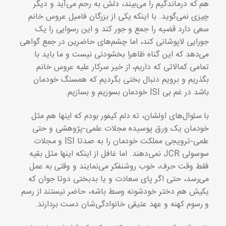
هم که درماندگیم را می‌بیند، دلش به رحم می‌آید و دیگر
چیزی نمی‌گوید. با اینکه یکی از بزرگان فامیل عروس خانم
سعی دارد قضیه را جمع و جور کند و این رسوایی را یک
جورایی لاپوشانی کند، اما چشم‌های حاضرین در جمع گواهی
می‌دهد که این گناه ظاهرا بخشودنی نیست و ما باید با
تمامی کمالاتی که داریم، از خیر سرکار علیه عروس خانم
بگذریم و برویم دنبال بختی بگردیم که همسنگ خودمان
باشد در غم بی ISI خودمان بسوزیم و بسازیم.
با سئوال‌های اولشان، ته دلم کیفور بودم که اینها هم مثل
خودمان یک ورق پوسیده مجلات علمی-پژوهشی و حتی
علمی-ترویجی مملکت خودمان را به صدتا ISI و مجلات
سوسولی JCR نمی‌دهند. اما غافل از اینکه اینها مثل بقیه
فقط وقت حرف، خوب روشنفکر می‌نمایند و وقتی به عمل
می‌رسد، حتی اگر پای سعادت و یا بدبختی دوتا جوان که
یکیش هم دختر خودشونه وسط باشه، حاضر نیستند از رسم
و رسوم کهنه و عهد عتیقی خانوادگی‌شان دست بردارند.