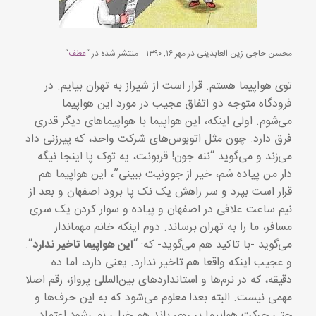
محسن حاجی زین العابدینی در مهر ۱۶, ۱۳۹۰ – منتشر شده در “
عطف
“
توی هواپیما هستم. قرار است از شیراز به تهران بیایم. در
فرودگاه متوجه دو اتفاق عجیب در مورد این هواپیما
می‌شوم. اولی اینکه، این هواپیما با هواپیماهای دیگر قدری
فرق دارد. چون مثل اتوبوس‌های شرکت واحد، که پیرزنی داد
می‌زند و می‌گوید “ننه جون! قربونت، یه توک پا اینجا نیگه
دار من پیاده شم، خیر از جوونیت ببینی”، این هواپیما هم
قرار است بپرد و سر راهش یک نک پا برود اصفهان و بعد از
نیم ساعت علافی در اصفهان و پیاده و سوار کردن یک سری
مسافر، ما را به تهران برساند. دوم اینکه خانم مهماندار
می‌گوید -با تاکید هم می‌گوید- که: “
این هواپیما تاخیر ندارد
“.
و عجیب اینکه واقعا هم تاخیر ندارد. یعنی دارد، اما ده
دقیقه، که در نرم‌ها و استانداردهای بین‌المللی پرواز، رقم اصلا
مهمی نیست. البته بعدا معلوم می‌شود که به این حرف‌ها و
حتی حرکت هواپیما بر روی باند هم خیلی نمی‌شود اعتماد