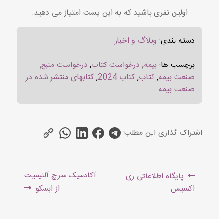
اولین نفری باشید که به این پست امتیاز می دهید.
دسته بندی:
وبلاگ و اخبار
برچسب ها:
بیمه
,
درخواست کتاب
,
درخواست منبع
,
صنعت بیمه
,
کتاب
,
کتاب 2024
,
کتابهای منتشر شده در
صنعت بیمه
اشتراک گذاری این مطلب:
راهبری
Next
Previous
آکادمیک سرچ آلتیمیت
پایگاه اطلاعاتی ری
نوشته
post:
post:
اکسیس
از ابسکو