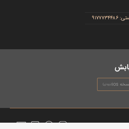
یابش
سخه ios
(بزودی)