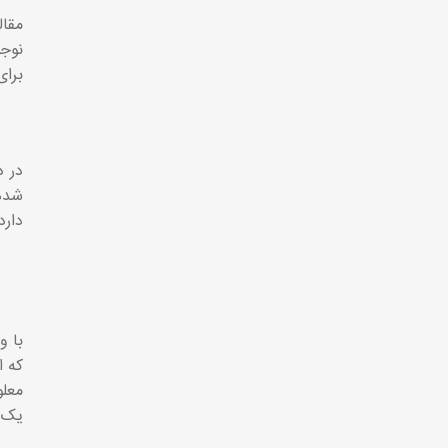
مقال
نوجو
برای
در د
شده 
دارد
با و
که ا
معلو
یک 