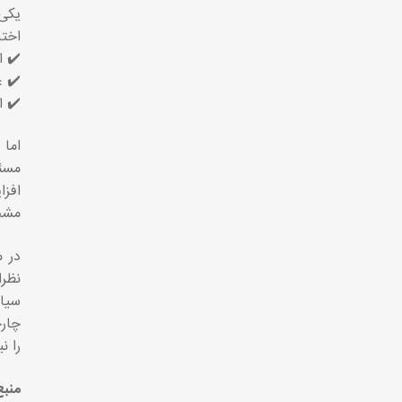
یکی 
اختل
✔️ ا
✔️ ع
✔️ ا
اما 
مسئل
افزا
مشخص
در م
نظرا
سیاس
چارچ
را ن
منبع