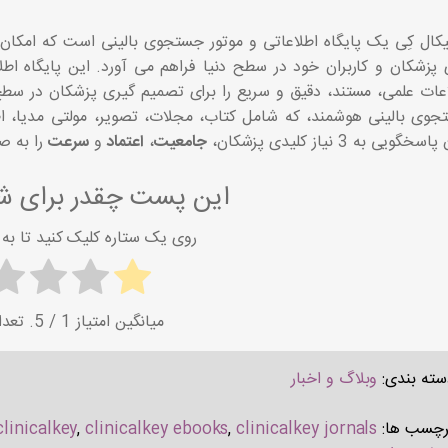
یکال کِی یک پایگاه اطلاعاتی و موتور جستجوی بالینی است که امکا
 پزشکان و کاربران خود در سطح دنیا فراهم می آورد. این پایگاه ا
وی بالینی هوشمند، که شامل کتاب، مجلات، تصویر، مولتی مدیا، ا
سخگویی به 3 نیاز کلیدی پزشکان،
جامعیت
،
اعتماد
و
سرعت
را به ص
این پست چقدر برای شم
روی یک ستاره کلیک کنید تا به آ
میانگین امتیاز
1
/ 5. تعداد امتیاز:
سته بندی:
وبلاگ و اخبار
رچسب ها:
clinicalkey jornals
,
clinicalkey ebooks
,
clinicalkey