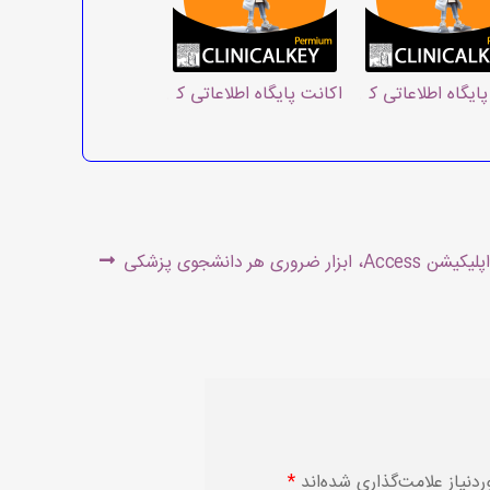
نی، پزشکی و پرستاری کلینیکال کی ClinicalKey
ایگاه اطلاعاتی کلینیکال کی برای پرستاران
اکانت پایگاه اطلاعاتی کلینیکال فارماکولوژی
Nex
اپلیکیشن Access، ابزار ضروری هر دانشجوی پزشکی
post
نیاز علامت‌گذاری شده‌اند
*