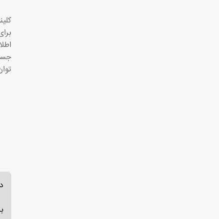
کلین
برای
جستج
توان پا
د
ب