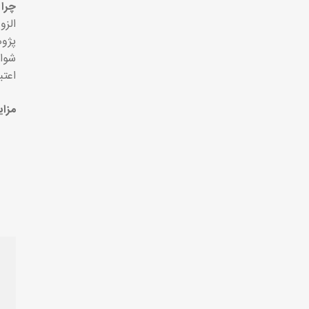
چرا
پژوه
اعتب
مزای