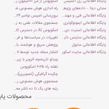
پایگاه اطلاعاتی ری اکسیس
اسکوپوس از مرز ۱۰۰میلیون رکورد گذشت.
مندلی دیتا – داده‌های پژوهشی Mendeley Data
راه اندازی هوش مصنوعی شرپات توسط 
پایگاه اطلاعاتی فنی و مهندسی ناول
بروزرسانی امبیس نوامبر ۲۰۲۴
پایگاه اطلاعاتی ایمونوکوئری
جستجوی مقالات علمی به زبان دلخواه 
پایگاه اطلاعاتی استیت دی اکس
اسکوپوس AI در دسترس کاربران یابش
پایگاه اطلاعاتی ساینس دایرکت
تغییرات در سیاست‌ها و فرآیند انتخ
پایگاه اطلاعاتی سایول
پژوهش سریع و هوشمند با قابلیت Deep Research در Scopus AI
پایگاه اطلاعاتی سایت اسکور
انتشار مجله جدید توسط الزویر
ویدئو تاریخچه الزویر با زیرنویس فار
نقشه راه ۲۰۲۵ اسکوپوس
چکیده گرافیکی (تصویری)، مزایا و دستو
جستجوی هوش مصنوعی ری اکسیس
رتبه های یک تا ده ناشر معتبر جهانی از 
محصولات یا