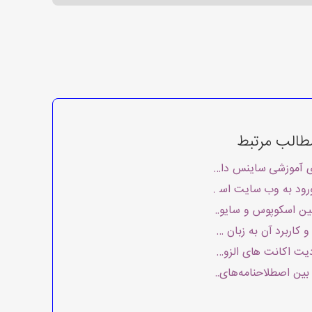
طالب مرتبط
ی آموزشی ساینس دایرکت
ود به وب سایت اسکوپوس با استفاده از اکانت شخصی
بین اسکوپوس و سایول
 شد!
 کاربرد آن به زبان ساده
(اسکوپوس، امبیس،…)
بین اصطلاحنامه‌های امتری و مش
ا مقالات ساینس دایرکت همراه شد
وظهور توسط هوش مصنوعی اسکوپوس