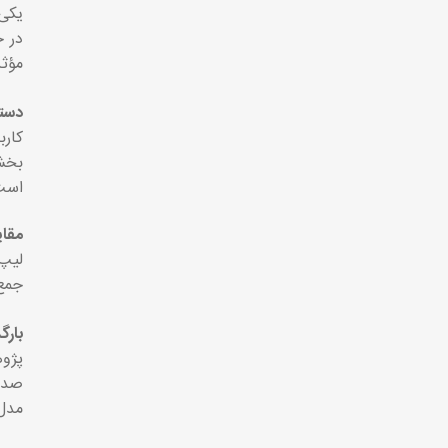
یکی 
در ح
مؤثر
دستیار م
بخش‌
است
مقایسه
لیپ 
جمع‌
بارگ
پژوه
صد م
مدل‌