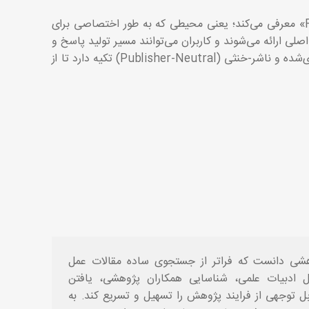
الزویر، لیپ اسپیس را به عنوان یک «Research-Grade AI Workspace» معرفی می‌کند؛ یعنی محیطی که به طور اختصاصی برای
لی ارائه می‌شوند و کاربران می‌توانند مسیر تولید پاسخ و
شواهد مورد استفاده را مشاهده کنند. همچنین این سامانه بر محتوای داوری‌شده و ناشر-خنثی (Publisher-Neutral) تکیه دارد تا از
شی دانست که فراتر از جستجوی ساده مقالات عمل
یل ادبیات علمی، شناسایی همکاران پژوهشی، یافتن
ل توجهی از فرایند پژوهش را تسهیل و تسریع کند. به