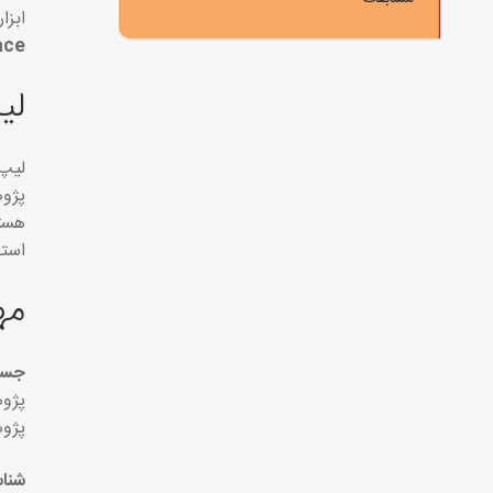
ابزا
ce)
لی
لیپ اسپیس (pSpace
پژوه
استف
مه
جستجوی
پژوه
پژوه
شناس