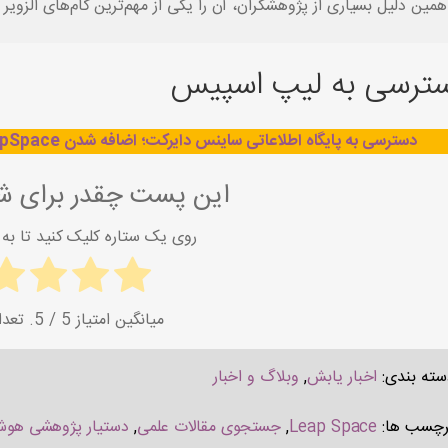
همین دلیل بسیاری از پژوهشگران، آن را یکی از مهم‌ترین گام‌های الزو
ترسی به لیپ اسپیس
دسترسی به پایگاه اطلاعاتی ساینس دایرکت؛ اضافه شدن LeapSpace دستیار AI ترکیبی ساینس دایرکت و اسکوپوس
این پست چقدر برای شم
روی یک ستاره کلیک کنید تا به آ
میانگین امتیاز
5
/ 5. تعداد امتیاز:
سته بندی:
اخبار یابش
,
وبلاگ و اخبار
رچسب ها:
Leap Space
,
جستجوی مقالات علمی
,
دستیار پژوهشی هو