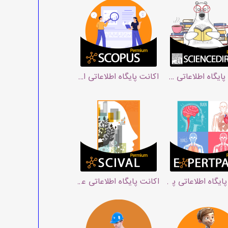
ماکولوژی
پایگاه اطلاعاتی ساینس دایرکت
اکانت پایگاه اطلاعاتی اسکوپوس
یگاه اطلاعاتی پاتولوژی اکسپرت‌پس Expertpath
نی، پزشکی و پرستاری کلینیکال کی ClinicalKey
اکانت پایگاه اطلاعاتی علم سنجی سایول SciVal