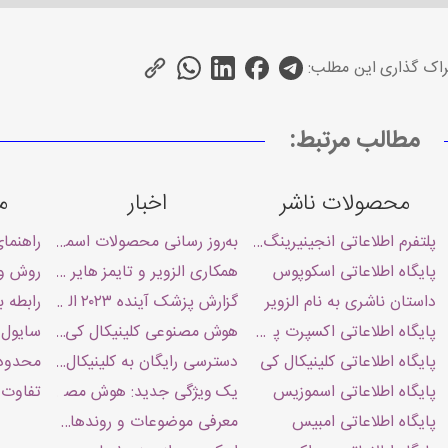
اک گذاری این مطلب:
مطالب مرتبط:
محصولات ناشر
اخبار
م
پلتفرم اطلاعاتی انجینیرینگ ویلیج
به‌روز رسانی محصولات اسموزیس۲۰۲۴
راهنما
پایگاه اطلاعاتی اسکوپوس
همکاری الزویر و تایمز هایر اجوکیشن
روش ور
داستان ناشری به نام الزویر
گزارش پزشک آینده ۲۰۲۳ الزویر منتشر شد!
رابطه 
پایگاه اطلاعاتی اکسپرت پس
هوش مصنوعی کلینیکال کی راه اندازی
سایول و
پایگاه اطلاعاتی کلینیکال کی
دسترسی رایگان به کلینیکال کی Clinicalkey
محدودیت اکانت های الزویر 
پایگاه اطلاعاتی اسموزیس
تفاوت 
یک ویژگی جدید: هوش مصنوعی مولد ب
پایگاه اطلاعاتی امبیس
معرفی موضوعات و روندهای علمی ن